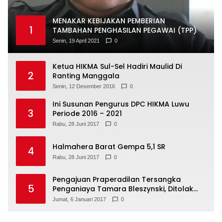
MENAKAR KEBIJAKAN PEMBERIAN
1
TAMBAHAN PENGHASILAN PEGAWAI (TPP)
Senin, 19 April 2021
0
Ketua HIKMA Sul-Sel Hadiri Maulid Di
2
Ranting Manggala
Senin, 12 Desember 2016
0
Ini Susunan Pengurus DPC HIKMA Luwu
3
Periode 2016 – 2021
Rabu, 28 Juni 2017
0
Halmahera Barat Gempa 5,1 SR
4
Rabu, 28 Juni 2017
0
Pengajuan Praperadilan Tersangka
5
Penganiaya Tamara Bleszynski, Ditolak
Hakim
Jumat, 6 Januari 2017
0