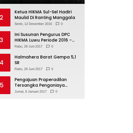
Ketua HIKMA Sul-Sel Hadiri
2
Maulid Di Ranting Manggala
Senin, 12 Desember 2016
0
Ini Susunan Pengurus DPC
3
HIKMA Luwu Periode 2016 –
2021
Rabu, 28 Juni 2017
0
Halmahera Barat Gempa 5,1
4
SR
Rabu, 28 Juni 2017
0
Pengajuan Praperadilan
5
Tersangka Penganiaya
Tamara Bleszynski, Ditolak
Jumat, 6 Januari 2017
0
Hakim