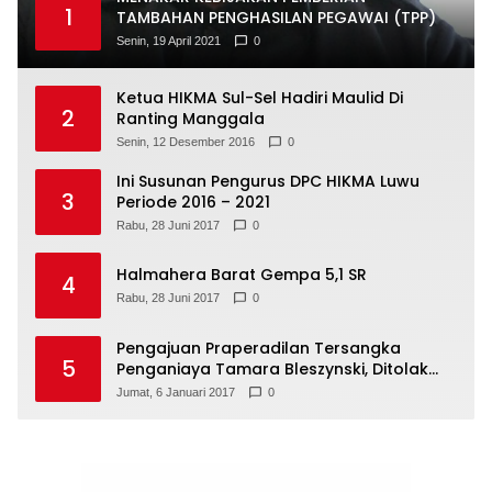
1
TAMBAHAN PENGHASILAN PEGAWAI (TPP)
Senin, 19 April 2021
0
Ketua HIKMA Sul-Sel Hadiri Maulid Di
2
Ranting Manggala
Senin, 12 Desember 2016
0
Ini Susunan Pengurus DPC HIKMA Luwu
3
Periode 2016 – 2021
Rabu, 28 Juni 2017
0
Halmahera Barat Gempa 5,1 SR
4
Rabu, 28 Juni 2017
0
Pengajuan Praperadilan Tersangka
5
Penganiaya Tamara Bleszynski, Ditolak
Hakim
Jumat, 6 Januari 2017
0