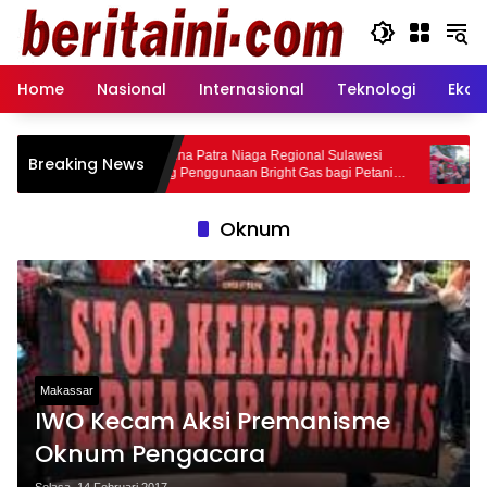
Langsung
ke
konten
Home
Nasional
Internasional
Teknologi
Ekon
Pertamina Patra Niaga Regional Sulawesi
Pertami
Breaking News
Dorong Penggunaan Bright Gas bagi Petani
Free Da
Sidrap sebagai Solusi Energi Irigasi
Oknum
Makassar
IWO Kecam Aksi Premanisme
Oknum Pengacara
Selasa, 14 Februari 2017