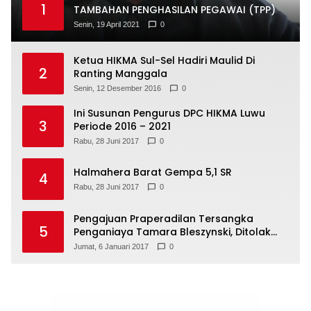
1
TAMBAHAN PENGHASILAN PEGAWAI (TPP)
Senin, 19 April 2021
0
Ketua HIKMA Sul-Sel Hadiri Maulid Di
2
Ranting Manggala
Senin, 12 Desember 2016
0
Ini Susunan Pengurus DPC HIKMA Luwu
3
Periode 2016 – 2021
Rabu, 28 Juni 2017
0
Halmahera Barat Gempa 5,1 SR
4
Rabu, 28 Juni 2017
0
Pengajuan Praperadilan Tersangka
5
Penganiaya Tamara Bleszynski, Ditolak
Hakim
Jumat, 6 Januari 2017
0