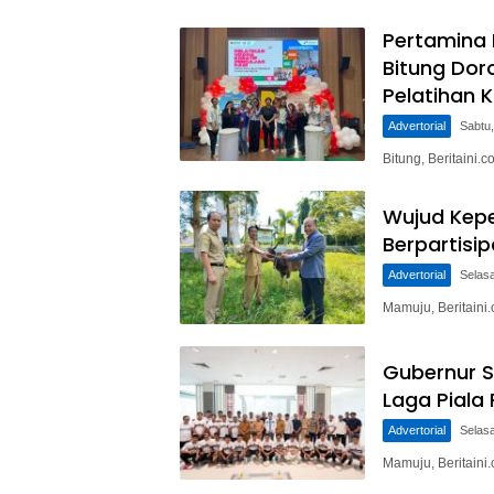
Pertamina P
Bitung Dor
Pelatihan 
Advertorial
Sabtu,
Bitung, Beritaini
Wujud Kepe
Berpartisi
Advertorial
Selasa
Mamuju, Beritain
Gubernur S
Laga Piala
Advertorial
Selasa
Mamuju, Beritaini