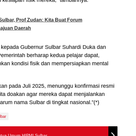
n kesiapan fisik mereka,” tambahnya.
Sulbar, Prof Zudan: Kita Buat Forum
ajuan Daerah
i kepada Gubernur Sulbar Suhardi Duka dan
emerintah berharap kedua pelajar dapat,
kan kondisi fisik dan mempersiapkan mental
kan pada Juli 2025, menunggu konfirmasi resmi
 kita doakan agar mereka dapat menjalankan
um nama Sulbar di tingkat nasional.”(*)
lbar
Ketua Umum HIPMI Sulbar