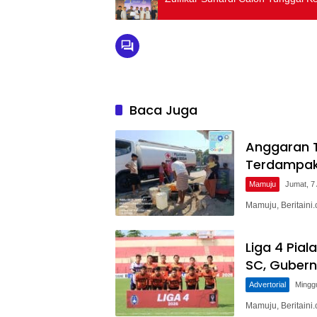
Baca Juga
Anggaran T
Terdampak
Mamuju
Jumat, 7
Mamuju, Beritaini
Liga 4 Pial
SC, Gubern
Advertorial
Mingg
Mamuju, Beritaini