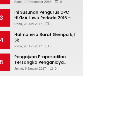
Senin, 12 Desember 2016
0
Ini Susunan Pengurus DPC
3
HIKMA Luwu Periode 2016 –
2021
Rabu, 28 Juni 2017
0
Halmahera Barat Gempa 5,1
4
SR
Rabu, 28 Juni 2017
0
Pengajuan Praperadilan
5
Tersangka Penganiaya
Tamara Bleszynski, Ditolak
Jumat, 6 Januari 2017
0
Hakim