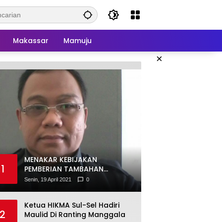
Makassar
Mamuju
×
MENAKAR KEBIJAKAN
1
PEMBERIAN TAMBAHAN
PENGHASILAN PEGAWAI (TPP)
Senin, 19 April 2021
0
Ketua HIKMA Sul-Sel Hadiri
2
Maulid Di Ranting Manggala