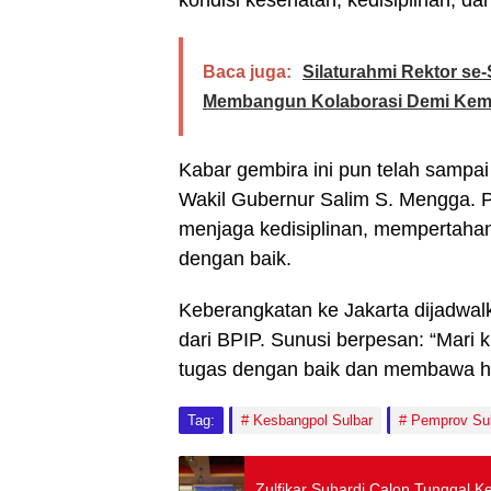
kondisi kesehatan, kedisiplinan, da
Baca juga:
Silaturahmi Rektor se-
Membangun Kolaborasi Demi Kem
Kabar gembira ini pun telah sampa
Wakil Gubernur Salim S. Mengga. P
menjaga kedisiplinan, mempertahan
dengan baik.
Keberangkatan ke Jakarta dijadwal
dari BPIP. Sunusi berpesan: “Mari
tugas dengan baik dan membawa har
Tag:
Kesbangpol Sulbar
Pemprov Su
Zulfikar Suhardi Calon Tunggal 