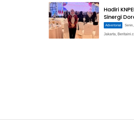
Hadiri KNP
Sinergi Do
Advertorial
Senin,
Jakarta, Beritain