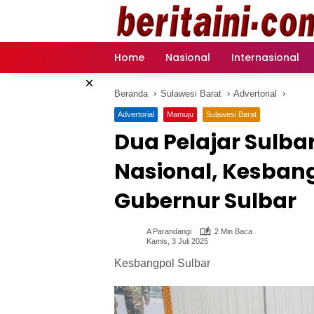
Langsung
ke
konten
Home
Nasional
Internasional
×
Beranda
Sulawesi Barat
Advertorial
Advertorial
Mamuju
Sulawesi Barat
Dua Pelajar Sulbar
Nasional, Kesban
Gubernur Sulbar
A Parandangi
2 Min Baca
Kamis, 3 Juli 2025
Kesbangpol Sulbar