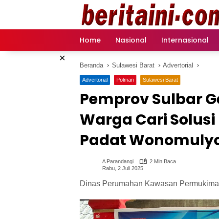
Langsung
ke
konten
Home
Nasional
Internasional
×
Beranda
Sulawesi Barat
Advertorial
Advertorial
Polman
Sulawesi Barat
Pemprov Sulbar G
Warga Cari Solusi
Padat Wonomuly
A Parandangi
2 Min Baca
Rabu, 2 Juli 2025
Dinas Perumahan Kawasan Permukiman 