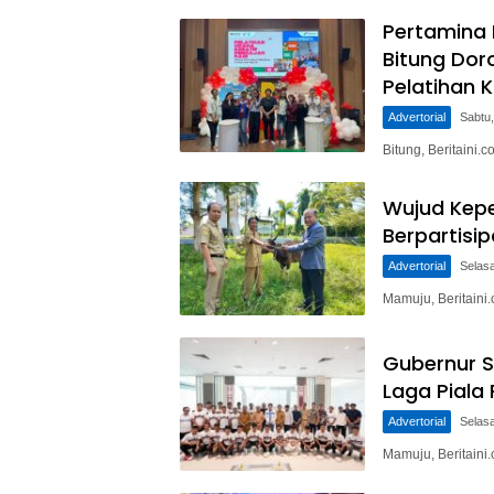
Pertamina P
Bitung Dor
Pelatihan 
Advertorial
Sabtu,
Bitung, Beritaini
Wujud Kepe
Berpartisi
Advertorial
Selasa
Mamuju, Beritain
Gubernur S
Laga Piala
Advertorial
Selasa
Mamuju, Beritaini