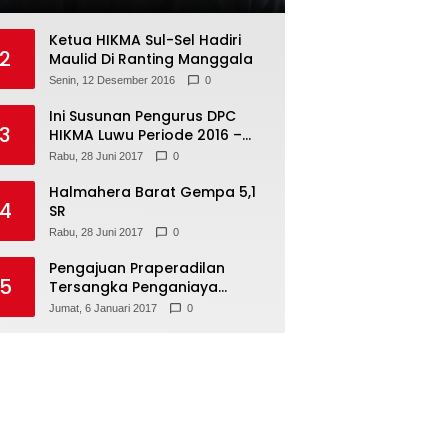
Ketua HIKMA Sul-Sel Hadiri
2
Maulid Di Ranting Manggala
Senin, 12 Desember 2016
0
Ini Susunan Pengurus DPC
3
HIKMA Luwu Periode 2016 –
2021
Rabu, 28 Juni 2017
0
Halmahera Barat Gempa 5,1
4
SR
Rabu, 28 Juni 2017
0
Pengajuan Praperadilan
5
Tersangka Penganiaya
Tamara Bleszynski, Ditolak
Jumat, 6 Januari 2017
0
Hakim