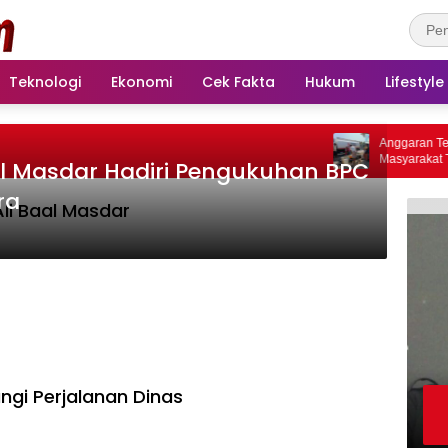
Teknologi
Ekonomi
Cek Fakta
Hukum
Lifestyle
Anggaran Terbatas
Masyarakat Terda
al Masdar Hadiri Pengukuhan BPC
ra
Ali Baal Masdar
ngi Perjalanan Dinas