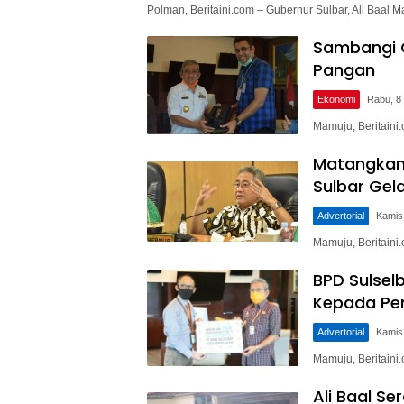
Polman, Beritaini.com – Gubernur Sulbar, Ali Baal
Sambangi G
Pangan
Ekonomi
Rabu, 8 
Mamuju, Beritaini
Matangkan 
Sulbar Gel
Advertorial
Kamis
Mamuju, Beritaini
BPD Sulsel
Kepada Pe
Advertorial
Kamis,
Mamuju, Beritaini
Ali Baal S