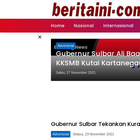
Langsung
ke
konten
Home
Nasional
Internasional
×
Advertorial
Breaking News
Gubernur Sulbar Ali Ba
KKSMB Kutai Kartanega
Sabtu, 27 November 2021
Gubernur Sulbar Tekankan Kura
Advertorial
Selasa, 23 November 2021