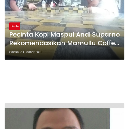
Berita
Pecinta Kopi Maspul Andi Suparno
Rekomendasikan Mamullu Coffe
di Enrekang
Selasa, 8 Oktober 2019