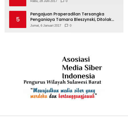
Rabu, 28 Juni 2017
0
Pengajuan Praperadilan Tersangka
5
Penganiaya Tamara Bleszynski, Ditolak
Hakim
Jumat, 6 Januari 2017
0