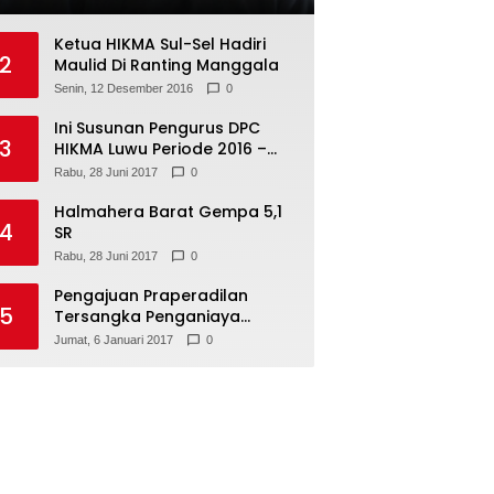
Ketua HIKMA Sul-Sel Hadiri
2
Maulid Di Ranting Manggala
Senin, 12 Desember 2016
0
Ini Susunan Pengurus DPC
3
HIKMA Luwu Periode 2016 –
2021
Rabu, 28 Juni 2017
0
Halmahera Barat Gempa 5,1
4
SR
Rabu, 28 Juni 2017
0
Pengajuan Praperadilan
5
Tersangka Penganiaya
Tamara Bleszynski, Ditolak
Jumat, 6 Januari 2017
0
Hakim