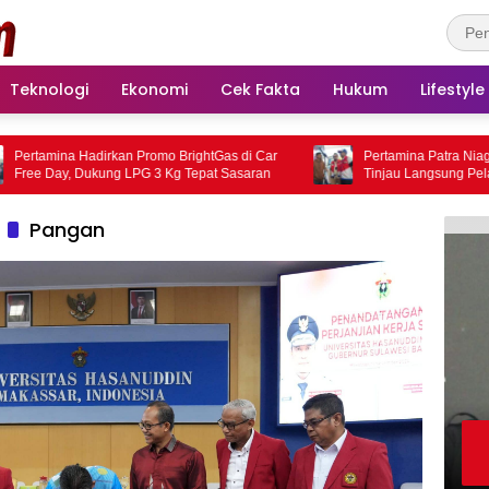
Teknologi
Ekonomi
Cek Fakta
Hukum
Lifestyle
ina Hadirkan Promo BrightGas di Car
Pertamina Patra Niaga Regio
ay, Dukung LPG 3 Kg Tepat Sasaran
Tinjau Langsung Pelayanan 
Makassar, Pastikan Distribusi 
Berjalan Optimal
Pangan