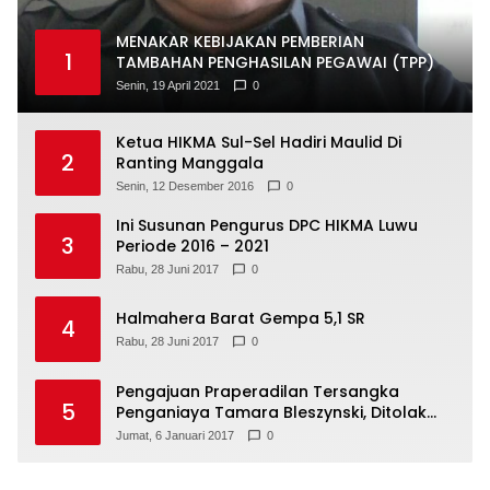
MENAKAR KEBIJAKAN PEMBERIAN
1
TAMBAHAN PENGHASILAN PEGAWAI (TPP)
Senin, 19 April 2021
0
Ketua HIKMA Sul-Sel Hadiri Maulid Di
2
Ranting Manggala
Senin, 12 Desember 2016
0
Ini Susunan Pengurus DPC HIKMA Luwu
3
Periode 2016 – 2021
Rabu, 28 Juni 2017
0
Halmahera Barat Gempa 5,1 SR
4
Rabu, 28 Juni 2017
0
Pengajuan Praperadilan Tersangka
5
Penganiaya Tamara Bleszynski, Ditolak
Hakim
Jumat, 6 Januari 2017
0