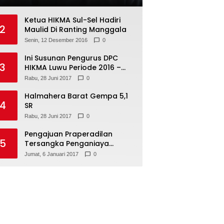
Ketua HIKMA Sul-Sel Hadiri
2
Maulid Di Ranting Manggala
Senin, 12 Desember 2016
0
Ini Susunan Pengurus DPC
3
HIKMA Luwu Periode 2016 –
2021
Rabu, 28 Juni 2017
0
Halmahera Barat Gempa 5,1
4
SR
Rabu, 28 Juni 2017
0
Pengajuan Praperadilan
5
Tersangka Penganiaya
Tamara Bleszynski, Ditolak
Jumat, 6 Januari 2017
0
Hakim