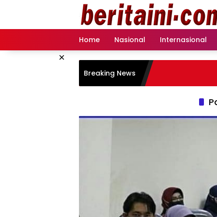
Langsung
ke
konten
Home
Nasional
Internasional
×
Breaking News
P