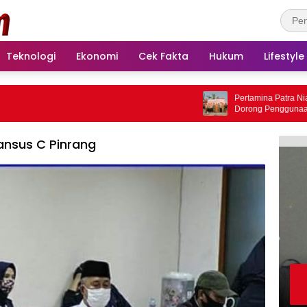
Teknologi
Ekonomi
Cek Fakta
Hukum
Lifestyle
Pertamina Patra Niaga Reg
Dorong Penggunaan Bright
Sidrap sebagai Solusi Energ
ansus C Pinrang