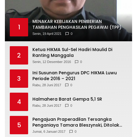
MENAKAR KEBIJAKAN PEMBERIAN
1
TAMBAHAN PENGHASILAN PEGAWAI (TPP)
Senin, 19 April 2021
0
Ketua HIKMA Sul-Sel Hadiri Maulid Di
2
Ranting Manggala
Senin, 12 Desember 2016
0
Ini Susunan Pengurus DPC HIKMA Luwu
3
Periode 2016 – 2021
Rabu, 28 Juni 2017
0
Halmahera Barat Gempa 5,1 SR
4
Rabu, 28 Juni 2017
0
Pengajuan Praperadilan Tersangka
5
Penganiaya Tamara Bleszynski, Ditolak
Hakim
Jumat, 6 Januari 2017
0