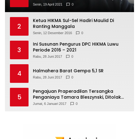
Senin, 19 April 2021
0
Ketua HIKMA Sul-Sel Hadiri Maulid Di
2
Ranting Manggala
Senin, 12 Desember 2016
0
Ini Susunan Pengurus DPC HIKMA Luwu
3
Periode 2016 – 2021
Rabu, 28 Juni 2017
0
Halmahera Barat Gempa 5,1 SR
4
Rabu, 28 Juni 2017
0
Pengajuan Praperadilan Tersangka
5
Penganiaya Tamara Bleszynski, Ditolak
Hakim
Jumat, 6 Januari 2017
0