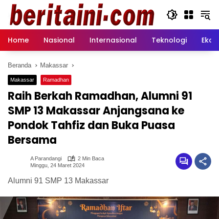
Langsung
ke
konten
Home
Nasional
Internasional
Teknologi
Ekon
Beranda
Makassar
Makassar
Ramadhan
Raih Berkah Ramadhan, Alumni 91
SMP 13 Makassar Anjangsana ke
Pondok Tahfiz dan Buka Puasa
Bersama
A Parandangi
2 Min Baca
Minggu, 24 Maret 2024
Alumni 91 SMP 13 Makassar