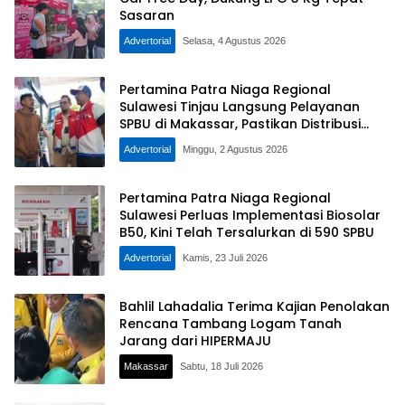
Sasaran
Advertorial
Selasa, 4 Agustus 2026
Pertamina Patra Niaga Regional
Sulawesi Tinjau Langsung Pelayanan
SPBU di Makassar, Pastikan Distribusi
Biosolar Berjalan Optimal
Advertorial
Minggu, 2 Agustus 2026
Pertamina Patra Niaga Regional
Sulawesi Perluas Implementasi Biosolar
B50, Kini Telah Tersalurkan di 590 SPBU
Advertorial
Kamis, 23 Juli 2026
Bahlil Lahadalia Terima Kajian Penolakan
Rencana Tambang Logam Tanah
Jarang dari HIPERMAJU
Makassar
Sabtu, 18 Juli 2026