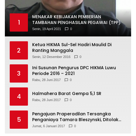
MENAKAR KEBIJAKAN PEMBERIAN
1
TAMBAHAN PENGHASILAN PEGAWAI (TPP)
Senin, 19 April 2021
0
Ketua HIKMA Sul-Sel Hadiri Maulid Di
2
Ranting Manggala
Senin, 12 Desember 2016
0
Ini Susunan Pengurus DPC HIKMA Luwu
3
Periode 2016 – 2021
Rabu, 28 Juni 2017
0
Halmahera Barat Gempa 5,1 SR
4
Rabu, 28 Juni 2017
0
Pengajuan Praperadilan Tersangka
5
Penganiaya Tamara Bleszynski, Ditolak
Hakim
Jumat, 6 Januari 2017
0