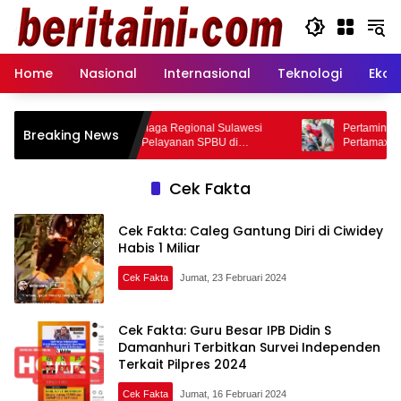
Langsung
ke
konten
Home
Nasional
Internasional
Teknologi
Ekon
Pertamina Patra Niaga Regional Sulawesi
Pertamina Patra Ni
Breaking News
Tinjau Langsung Pelayanan SPBU di
Pertamax per 1 Agu
Makassar, Pastikan Distribusi Biosolar
Berjalan Optimal
Cek Fakta
Cek Fakta: Caleg Gantung Diri di Ciwidey
Habis 1 Miliar
Cek Fakta
Jumat, 23 Februari 2024
Cek Fakta: Guru Besar IPB Didin S
Damanhuri Terbitkan Survei Independen
Terkait Pilpres 2024
Cek Fakta
Jumat, 16 Februari 2024