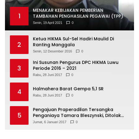
MENAKAR KEBIJAKAN PEMBERIAN
1
TAMBAHAN PENGHASILAN PEGAWAI (TPP)
Senin, 19 April 2021
0
Ketua HIKMA Sul-Sel Hadiri Maulid Di
2
Ranting Manggala
Senin, 12 Desember 2016
0
Ini Susunan Pengurus DPC HIKMA Luwu
3
Periode 2016 – 2021
Rabu, 28 Juni 2017
0
Halmahera Barat Gempa 5,1 SR
4
Rabu, 28 Juni 2017
0
Pengajuan Praperadilan Tersangka
5
Penganiaya Tamara Bleszynski, Ditolak
Hakim
Jumat, 6 Januari 2017
0