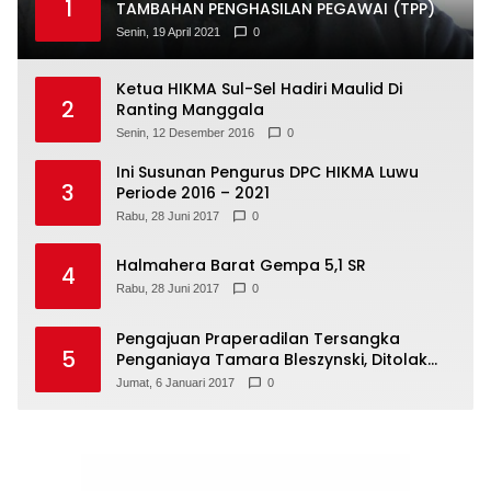
1
TAMBAHAN PENGHASILAN PEGAWAI (TPP)
Senin, 19 April 2021
0
Ketua HIKMA Sul-Sel Hadiri Maulid Di
2
Ranting Manggala
Senin, 12 Desember 2016
0
Ini Susunan Pengurus DPC HIKMA Luwu
3
Periode 2016 – 2021
Rabu, 28 Juni 2017
0
Halmahera Barat Gempa 5,1 SR
4
Rabu, 28 Juni 2017
0
Pengajuan Praperadilan Tersangka
5
Penganiaya Tamara Bleszynski, Ditolak
Hakim
Jumat, 6 Januari 2017
0