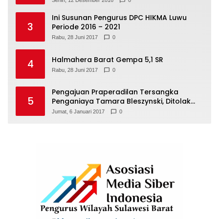
Senin, 12 Desember 2016
0
Ini Susunan Pengurus DPC HIKMA Luwu
3
Periode 2016 – 2021
Rabu, 28 Juni 2017
0
Halmahera Barat Gempa 5,1 SR
4
Rabu, 28 Juni 2017
0
Pengajuan Praperadilan Tersangka
5
Penganiaya Tamara Bleszynski, Ditolak
Hakim
Jumat, 6 Januari 2017
0