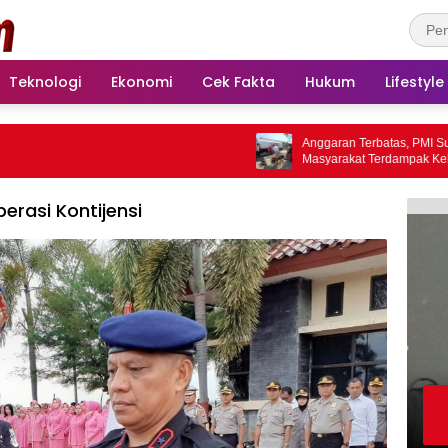
Teknologi
Ekonomi
Cek Fakta
Hukum
Lifestyle
Anggaran Terbatas, PMI Sulbar Lay
Masyarakat Terdampak Kekeringan
erasi Kontijensi