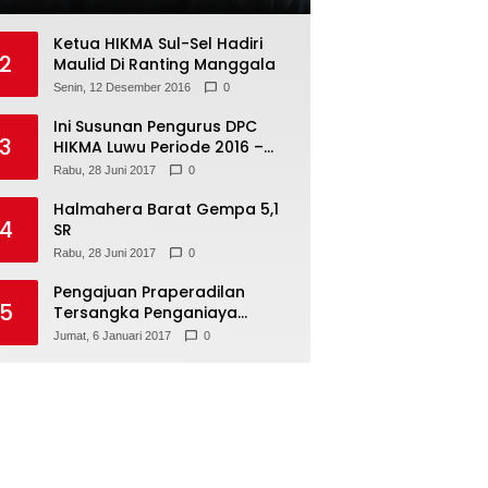
Ketua HIKMA Sul-Sel Hadiri
2
Maulid Di Ranting Manggala
Senin, 12 Desember 2016
0
Ini Susunan Pengurus DPC
3
HIKMA Luwu Periode 2016 –
2021
Rabu, 28 Juni 2017
0
Halmahera Barat Gempa 5,1
4
SR
Rabu, 28 Juni 2017
0
Pengajuan Praperadilan
5
Tersangka Penganiaya
Tamara Bleszynski, Ditolak
Jumat, 6 Januari 2017
0
Hakim