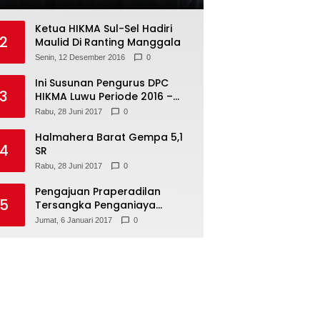
Ketua HIKMA Sul-Sel Hadiri
2
Maulid Di Ranting Manggala
Senin, 12 Desember 2016
0
Ini Susunan Pengurus DPC
3
HIKMA Luwu Periode 2016 –
2021
Rabu, 28 Juni 2017
0
Halmahera Barat Gempa 5,1
4
SR
Rabu, 28 Juni 2017
0
Pengajuan Praperadilan
5
Tersangka Penganiaya
Tamara Bleszynski, Ditolak
Jumat, 6 Januari 2017
0
Hakim