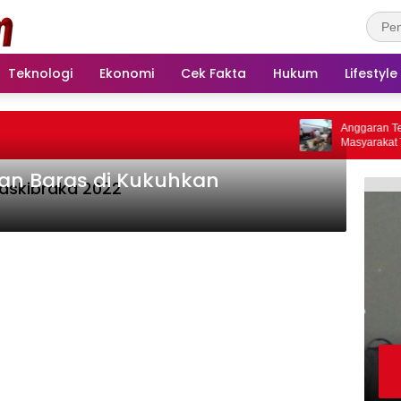
Teknologi
Ekonomi
Cek Fakta
Hukum
Lifestyle
Anggaran Terbata
Masyarakat Terd
an Baras di Kukuhkan
askibraka 2022