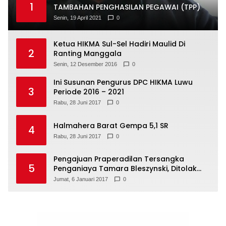
1
TAMBAHAN PENGHASILAN PEGAWAI (TPP)
Senin, 19 April 2021
0
Ketua HIKMA Sul-Sel Hadiri Maulid Di
2
Ranting Manggala
Senin, 12 Desember 2016
0
Ini Susunan Pengurus DPC HIKMA Luwu
3
Periode 2016 – 2021
Rabu, 28 Juni 2017
0
Halmahera Barat Gempa 5,1 SR
4
Rabu, 28 Juni 2017
0
Pengajuan Praperadilan Tersangka
5
Penganiaya Tamara Bleszynski, Ditolak
Hakim
Jumat, 6 Januari 2017
0