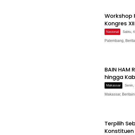
Workshop F
Kongres XI
Nasional
Sabtu, 4
Palembang, Berita
BAIN HAM R
hingga Ka
Makassar
Senin,
Makassar, Berita
Terpilih S
Konstituen