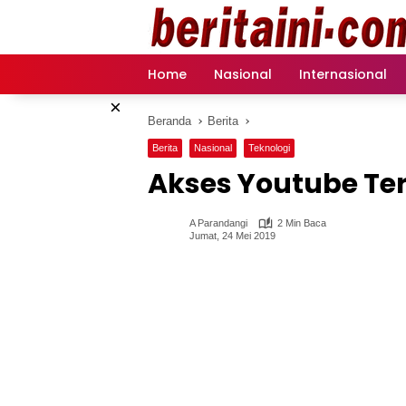
Langsung
ke
konten
Home
Nasional
Internasional
×
Beranda
Berita
Berita
Nasional
Teknologi
Akses Youtube Te
A Parandangi
2 Min Baca
Jumat, 24 Mei 2019