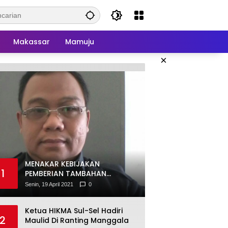
Makassar
Mamuju
×
MENAKAR KEBIJAKAN
1
PEMBERIAN TAMBAHAN
PENGHASILAN PEGAWAI (TPP)
Senin, 19 April 2021
0
Ketua HIKMA Sul-Sel Hadiri
2
Maulid Di Ranting Manggala