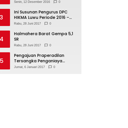
Senin, 12 Desember 2016
0
Ini Susunan Pengurus DPC
3
HIKMA Luwu Periode 2016 –
2021
Rabu, 28 Juni 2017
0
Halmahera Barat Gempa 5,1
4
SR
Rabu, 28 Juni 2017
0
Pengajuan Praperadilan
5
Tersangka Penganiaya
Tamara Bleszynski, Ditolak
Jumat, 6 Januari 2017
0
Hakim