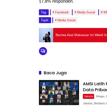
17,8% responden.
Tag:
Facebook
Media Sosial
Wh
Topik:
Media Sosial
Barista Asal Makassar Ini Wakili 
Baca Juga
AMSI Latih
Data Priba
Jakarta
Minggu, 
Jakarta, Beritaini