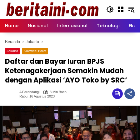
Langsung
ke
konten
Home
Nasional
Internasional
Teknologi
Ekon
Beranda
Jakarta
Jakarta
Sulawesi Barat
Daftar dan Bayar Iuran BPJS
Ketenagakerjaan Semakin Mudah
dengan Aplikasi ‘AYO Toko by SRC’
A Parandangi
3 Min Baca
Rabu, 16 Agustus 2023