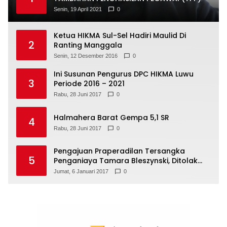
Senin, 19 April 2021
0
Ketua HIKMA Sul-Sel Hadiri Maulid Di
2
Ranting Manggala
Senin, 12 Desember 2016
0
Ini Susunan Pengurus DPC HIKMA Luwu
3
Periode 2016 – 2021
Rabu, 28 Juni 2017
0
Halmahera Barat Gempa 5,1 SR
4
Rabu, 28 Juni 2017
0
Pengajuan Praperadilan Tersangka
5
Penganiaya Tamara Bleszynski, Ditolak
Hakim
Jumat, 6 Januari 2017
0