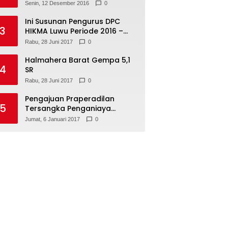
Senin, 12 Desember 2016
0
Ini Susunan Pengurus DPC
3
HIKMA Luwu Periode 2016 –
2021
Rabu, 28 Juni 2017
0
Halmahera Barat Gempa 5,1
4
SR
Rabu, 28 Juni 2017
0
Pengajuan Praperadilan
5
Tersangka Penganiaya
Tamara Bleszynski, Ditolak
Jumat, 6 Januari 2017
0
Hakim