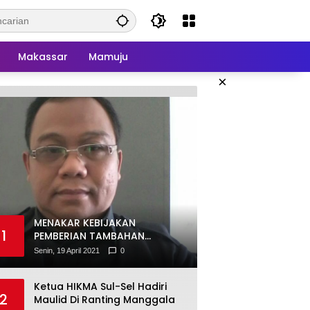
Makassar
Mamuju
×
MENAKAR KEBIJAKAN
1
PEMBERIAN TAMBAHAN
PENGHASILAN PEGAWAI (TPP)
Senin, 19 April 2021
0
Ketua HIKMA Sul-Sel Hadiri
2
Maulid Di Ranting Manggala