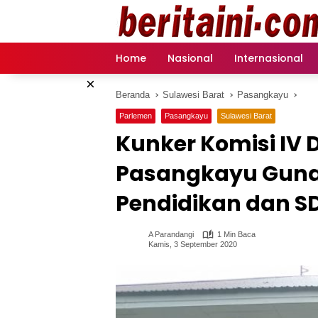
Langsung
ke
konten
Home
Nasional
Internasional
×
Beranda
Sulawesi Barat
Pasangkayu
Parlemen
Pasangkayu
Sulawesi Barat
Kunker Komisi IV 
Pasangkayu Guna
Pendidikan dan S
A Parandangi
1 Min Baca
Kamis, 3 September 2020