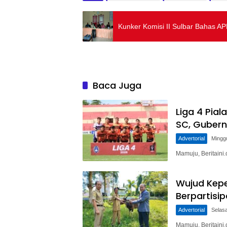
Kunker Komisi II Sulbar Bahas
Baca Juga
Liga 4 Pial
SC, Gubern
Advertorial
Mingg
Mamuju, Beritaini
Wujud Kepe
Berpartisi
Advertorial
Selasa
Mamuju, Beritain