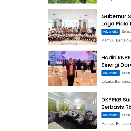
Gubernur S
Laga Piala
Advertorial
Selasa
Mamuju, Beritaini
Hadiri KNP
Sinergi Do
Advertorial
Senin,
Jakarta, Beritain
DKPPKB Sul
Berbasis Ri
Advertorial
Senin,
Mamuju, Beritain