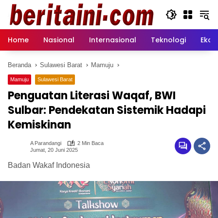
Langsung
ke
konten
Home
Nasional
Internasional
Teknologi
Ekon
Beranda
Sulawesi Barat
Mamuju
Mamuju
Sulawesi Barat
Penguatan Literasi Waqaf, BWI
Sulbar: Pendekatan Sistemik Hadapi
Kemiskinan
A Parandangi
2 Min Baca
Jumat, 20 Juni 2025
Badan Wakaf Indonesia