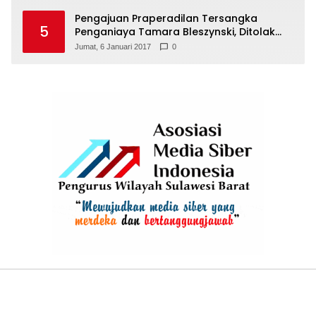
Pengajuan Praperadilan Tersangka
5
Penganiaya Tamara Bleszynski, Ditolak
Hakim
Jumat, 6 Januari 2017
0