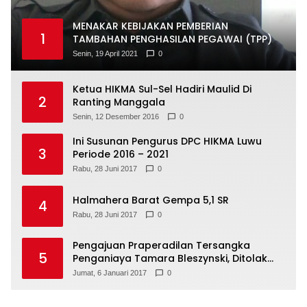
MENAKAR KEBIJAKAN PEMBERIAN
1
TAMBAHAN PENGHASILAN PEGAWAI (TPP)
Senin, 19 April 2021
0
Ketua HIKMA Sul-Sel Hadiri Maulid Di
2
Ranting Manggala
Senin, 12 Desember 2016
0
Ini Susunan Pengurus DPC HIKMA Luwu
3
Periode 2016 – 2021
Rabu, 28 Juni 2017
0
Halmahera Barat Gempa 5,1 SR
4
Rabu, 28 Juni 2017
0
Pengajuan Praperadilan Tersangka
5
Penganiaya Tamara Bleszynski, Ditolak
Hakim
Jumat, 6 Januari 2017
0