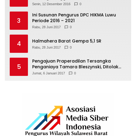
Senin, 12 Desember 2016
0
Ini Susunan Pengurus DPC HIKMA Luwu
3
Periode 2016 – 2021
Rabu, 28 Juni 2017
0
Halmahera Barat Gempa 5,1 SR
4
Rabu, 28 Juni 2017
0
Pengajuan Praperadilan Tersangka
5
Penganiaya Tamara Bleszynski, Ditolak
Hakim
Jumat, 6 Januari 2017
0