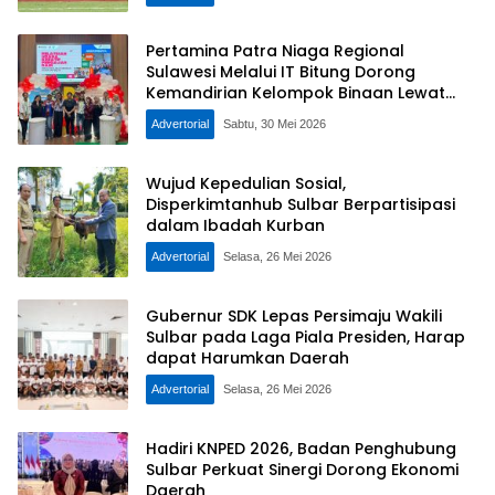
Pertamina Patra Niaga Regional
Sulawesi Melalui IT Bitung Dorong
Kemandirian Kelompok Binaan Lewat
Pelatihan Kreasi Dekorasi Acara
Advertorial
Sabtu, 30 Mei 2026
Wujud Kepedulian Sosial,
Disperkimtanhub Sulbar Berpartisipasi
dalam Ibadah Kurban
Advertorial
Selasa, 26 Mei 2026
Gubernur SDK Lepas Persimaju Wakili
Sulbar pada Laga Piala Presiden, Harap
dapat Harumkan Daerah
Advertorial
Selasa, 26 Mei 2026
Hadiri KNPED 2026, Badan Penghubung
Sulbar Perkuat Sinergi Dorong Ekonomi
Daerah