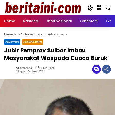
Langsung
ke
konten
Home
Nasional
Internasional
Teknologi
Ekon
Beranda
Sulawesi Barat
Advertorial
Advertorial
Sulawesi Barat
Jubir Pemprov Sulbar Imbau
Masyarakat Waspada Cuaca Buruk
A Parandangi
1 Min Baca
Minggu, 10 Maret 2024