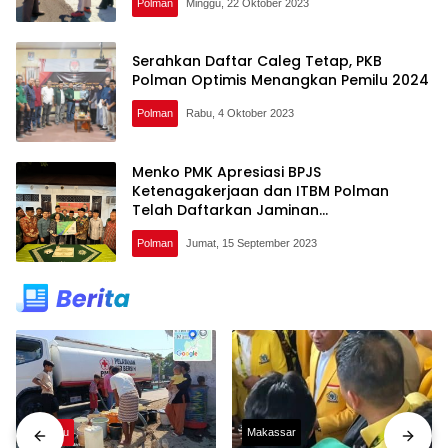
Polman
Minggu, 22 Oktober 2023
Serahkan Daftar Caleg Tetap, PKB
Polman Optimis Menangkan Pemilu 2024
Polman
Rabu, 4 Oktober 2023
Menko PMK Apresiasi BPJS
Ketenagakerjaan dan ITBM Polman
Telah Daftarkan Jaminan
Ketenagakerjaan Bagi Dosen, Staf dan
Polman
Jumat, 15 September 2023
Mahasiswa KKN
Mamuju
Makassar