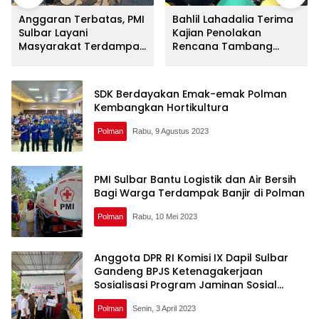
Anggaran Terbatas, PMI
Bahlil Lahadalia Terima
Sulbar Layani
Kajian Penolakan
Masyarakat Terdampak
Rencana Tambang
Kekeringan
Logam Tanah Jarang
dari HIPERMAJU
SDK Berdayakan Emak-emak Polman
Kembangkan Hortikultura
Polman
Rabu, 9 Agustus 2023
PMI Sulbar Bantu Logistik dan Air Bersih
Bagi Warga Terdampak Banjir di Polman
Polman
Rabu, 10 Mei 2023
Anggota DPR RI Komisi IX Dapil Sulbar
Gandeng BPJS Ketenagakerjaan
Sosialisasi Program Jaminan Sosial
Ketenagakerjaan
Polman
Senin, 3 April 2023