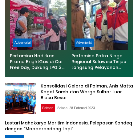
Advertorial
Advertorial
Pertamina Hadirkan
Pertamina Patra Niaga
Promo BrightGas di Car
Regional Sulawesi Tinjau
Free Day, Dukung LPG 3
Langsung Pelayanan
Kg Tepat Sasaran
SPBU di Makassar,
Pastikan Distribusi
Biosolar Berjalan
Konsolidasi Gelora di Polman, Anis Matta
Optimal
Kaget Sambutan Warga Sulbar Luar
Biasa Besar
Polman
Selasa, 28 Februari 2023
Lestari Mahakarya Maritim Indonesia, Pelepasan Sandeq
dengan “Mapparondong Lopi”