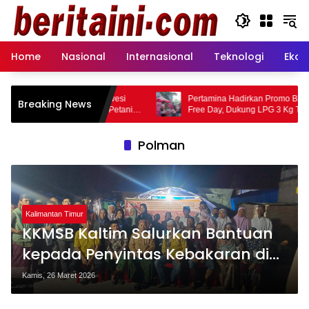
Langsung
ke
konten
Home
Nasional
Internasional
Teknologi
Ekon
ga Regional Sulawesi
Pertamina Hadirkan Promo BrightGas di Car
Breaking News
right Gas bagi Petani
Free Day, Dukung LPG 3 Kg Tepat Sasaran
 Energi Irigasi
Polman
Kalimantan Timur
KKMSB Kaltim Salurkan Bantuan
kepada Penyintas Kebakaran di
Kampung Tulu Polman
Kamis, 26 Maret 2026