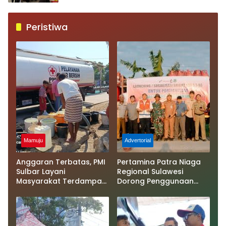
Peristiwa
Mamuju
Advertorial
Anggaran Terbatas, PMI
Pertamina Patra Niaga
Sulbar Layani
Regional Sulawesi
Masyarakat Terdampak
Dorong Penggunaan
Kekeringan
Bright Gas bagi Petani
Sidrap sebagai Solusi
Energi Irigasi