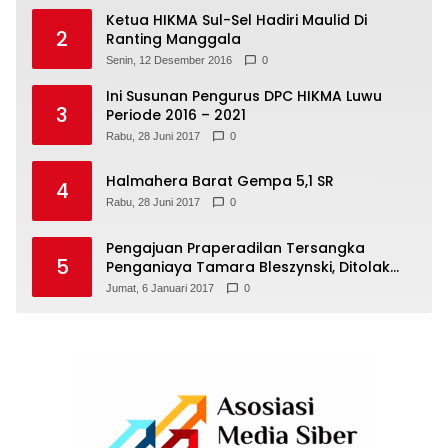
Ketua HIKMA Sul-Sel Hadiri Maulid Di
2
Ranting Manggala
Senin, 12 Desember 2016
0
Ini Susunan Pengurus DPC HIKMA Luwu
3
Periode 2016 – 2021
Rabu, 28 Juni 2017
0
Halmahera Barat Gempa 5,1 SR
4
Rabu, 28 Juni 2017
0
Pengajuan Praperadilan Tersangka
5
Penganiaya Tamara Bleszynski, Ditolak
Hakim
Jumat, 6 Januari 2017
0